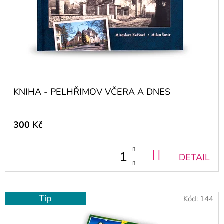
E
T
E
N
A
J
KNIHA - PELHŘIMOV VČERA A DNES
Í
T
300 Kč
?
DO
DETAIL
KOŠÍKU
HLEDAT
Tip
Kód:
144