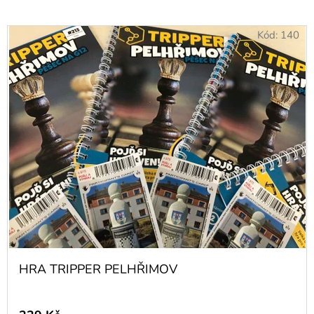
PODZEMÍ
MĚSTA
PELHŘIMOVA
Kód:
140
79
Kč
HRA TRIPPER PELHŘIMOV