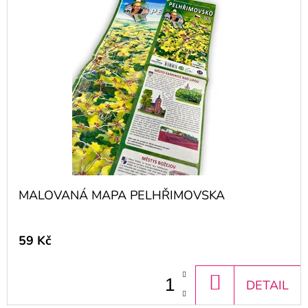
D
O
P
O
R
U
Č
U
J
E
MALOVANÁ MAPA PELHŘIMOVSKA
M
E
59 Kč
HRADBY,
DO
DETAIL
BRÁNY
A
KOŠÍKU